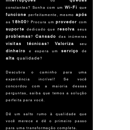
interrupções
quedas
ou
Wi-Fi
constantes? Sonha com um
que
funcione
após
perfeitam
e
nte, mesmo
18h00
provedor
as
? Procura um
com
suporte
resolv
a
dedicado que
seus
problemas
Cansado
?
da
s inúmeras
visitas técnicas
Valoriza
?
seu
dinheiro
serviço
e es
pera um
de
alta
qualidade
?
Descubra o caminho para uma
experiência incrível! Se você
concordou com a maioria dessas
perguntas, saiba que temos a solução
perfeita para você.
Dê um salto rumo à qualidade que
você merece e dê o primeiro passo
para uma transformação completa.